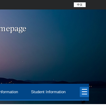
中文
nformation
Student Information