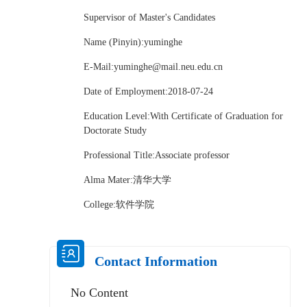
Supervisor of Master's Candidates
Name (Pinyin):yuminghe
E-Mail:
yuminghe@mail.neu.edu.cn
Date of Employment:2018-07-24
Education Level:With Certificate of Graduation for
Doctorate Study
Professional Title:Associate professor
Alma Mater:清华大学
College:软件学院
Contact Information
No Content