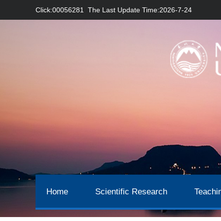
Click:
00056281
The Last Update Time:
2026
-
7
-
24
Home
Scientific Research
Teachi