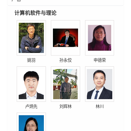
计算机软件与理论
姚羽
孙永佼
申德荣
卢炳先
刘辉林
林川