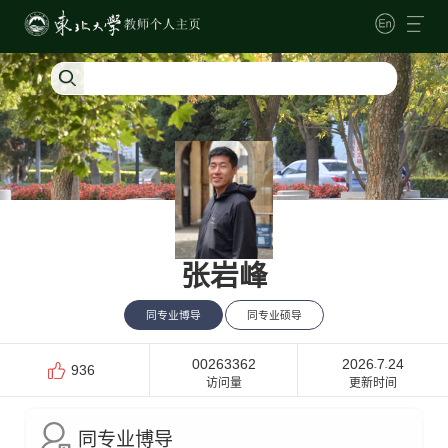
张岩峰
同专业博导
同专业硕导
00263362
2026
7
24
-
-
936
访问量
更新时间
同专业博导