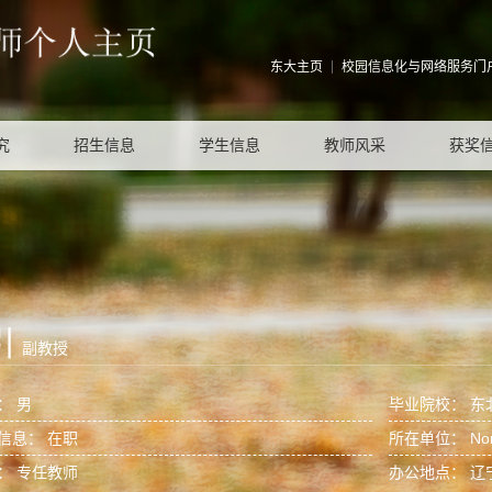
东大主页
校园信息化与网络服务门
究
招生信息
学生信息
教师风采
获奖
引
副教授
： 男
毕业院校： 东
信息： 在职
所在单位： Northe
： 专任教师
办公地点： 辽