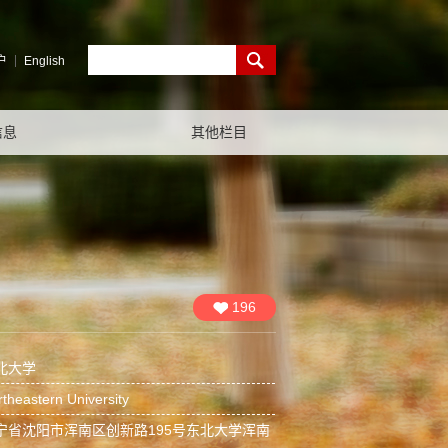
户
English
信息
其他栏目
196
北大学
astern University
宁省沈阳市浑南区创新路195号东北大学浑南