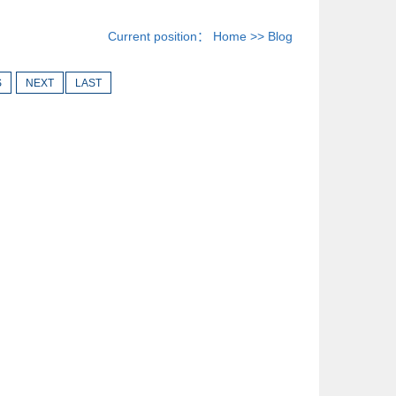
Current position：
Home
>>
Blog
S
NEXT
LAST