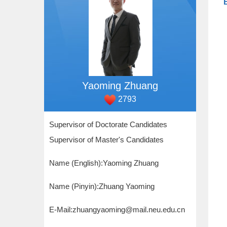
Yaoming Zhuang
2793
Supervisor of Doctorate Candidates
Supervisor of Master's Candidates
Name (English):Yaoming Zhuang
Name (Pinyin):Zhuang Yaoming
E-Mail:
zhuangyaoming@mail.neu.edu.cn