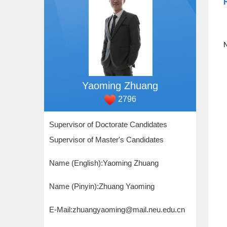
N
Yaoming Zhuang
2796
Supervisor of Doctorate Candidates
Supervisor of Master's Candidates
Name (English):Yaoming Zhuang
Name (Pinyin):Zhuang Yaoming
E-Mail:
zhuangyaoming@mail.neu.edu.cn