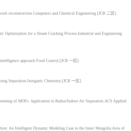
network reconstruction.Computers and Chemical Engineering.[JCR 二区].
tic Optimization for a Steam Cracking Process.Industrial and Engineering
al intelligence approach.Food Control.[JCR 一区].
lizing Separation.Inorganic Chemistry.[JCR 一区].
eening of MOFs: Application in Radon/Indoor Air Separation.ACS Applied
ion: An Intelligent Dynamic Modeling Case in the Inner Mongolia Area of