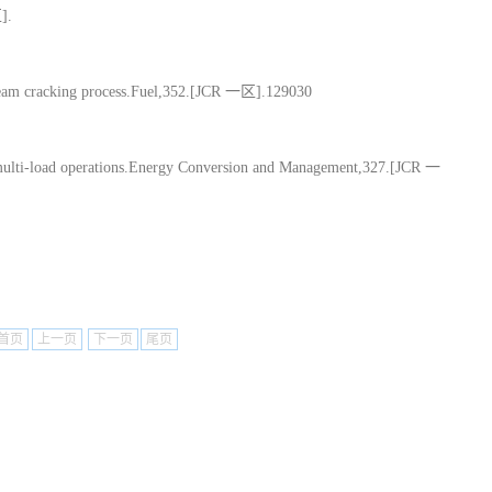
].
 steam cracking process.Fuel,352.[JCR 一区].129030
multi-load operations.Energy Conversion and Management,327.[JCR 一
首页
上一页
下一页
尾页