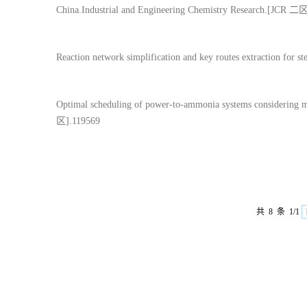
China.Industrial and Engineering Chemistry Research.[JCR 二区
Reaction network simplification and key routes extraction for
Optimal scheduling of power-to-ammonia systems considering 
区].119569
共 8 条 1/1