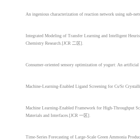
An ingenious characterization of reaction network using sub-
Integrated Modeling of Transfer Learning and Intelligent Heuris
Chemistry Research.[JCR 二区].
Consumer-oriented sensory optimization of yogurt: An artifici
Machine-Learning-Enabled Ligand Screening for Cs/Sr Crystal
Machine Learning-Enabled Framework for High-Throughput Scr
Materials and Interfaces.[JCR 一区].
Time-Series Forecasting of Large-Scale Green Ammonia Product