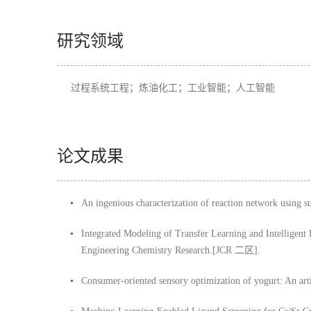
研究领域
过程系统工程；炼油化工；工业智能；人工智能
论文成果
An ingenious characterization of reaction network usin
Integrated Modeling of Transfer Learning and Intelligent 
Engineering Chemistry Research.[JCR 二区].
Consumer-oriented sensory optimization of yogurt: An ar