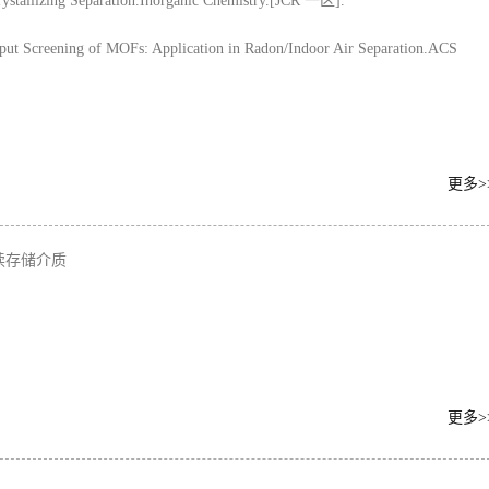
ystallizing Separation.Inorganic Chemistry.[JCR 一区].
ut Screening of MOFs: Application in Radon/Indoor Air Separation.ACS
更多>
读存储介质
更多>