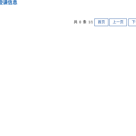
授课信息
共 0 条 1/1
首页
上一页
下