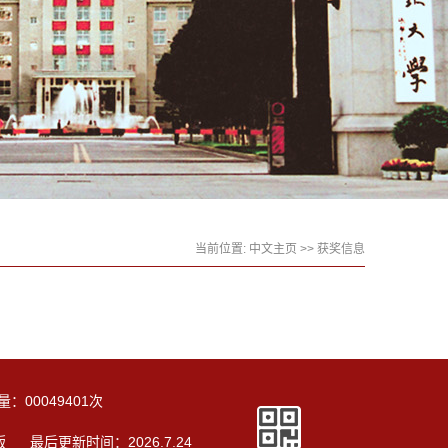
当前位置:
中文主页
>>
获奖信息
量：
00049401
次
版
最后更新时间：
2026
.
7
.
24