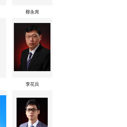
穆永亮
李花兵