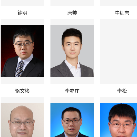
钟明
唐帅
牛红志
骆文彬
李亦庄
李松