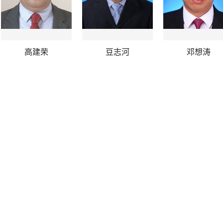
高建荣
豆志河
邓想涛