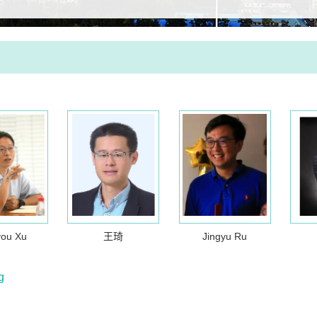
you Xu
王琦
Jingyu Ru
g