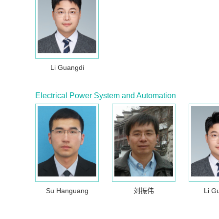
Li Guangdi
Electrical Power System and Automation
Su Hanguang
刘振伟
Li G