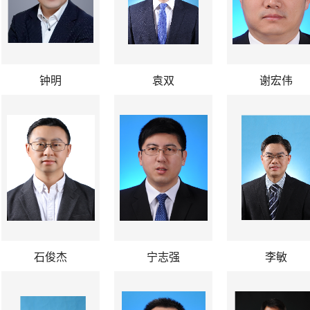
钟明
袁双
谢宏伟
石俊杰
宁志强
李敏