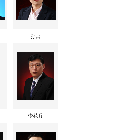
孙蔷
李花兵