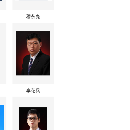
穆永亮
李花兵