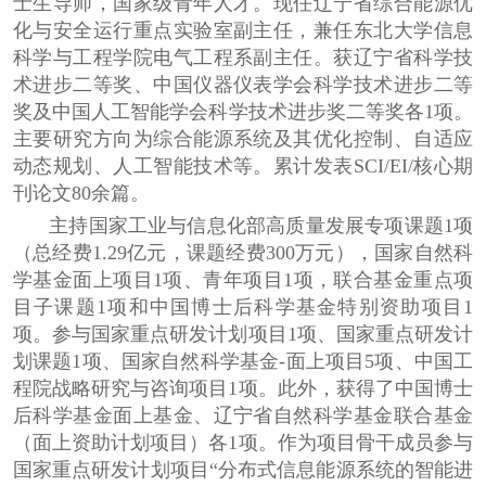
士生导师，国家级青年人才
。现任
辽宁省综合能源优
化与安全运行重点实验室副主任，兼任
东北大学信息
科学与工程学院电气工程系副主任。
获
辽宁省科学技
术进步二等奖、
中国仪器仪表学会科学技术进步二等
奖
及
中国人工智能学会科学技术进步奖二等奖各1项。
主要研究方向为综合能源系统及其优化控制、自适应
动态规划、人工智能技术等。累计发表
SCI/EI/
核心期
刊论文
80
余篇。
主持国家工业与信息化部高质量发展专项课题
1
项
（总经费
1.29
亿元，课题经费
300
万元），国家自然科
学基金面上项目
1
项、青年项目
1
项，联合基金重点项
目子课题
1
项和中国博士后科学基金特别资助项目
1
项。参与国家重点研发计划项目
1
项、国家重点研发计
划课题
1
项、国家自然科学基金
-
面上项目
5
项、中国工
程院战略研究与咨询项目
1
项。此外，获得了中国博士
后科学基金面上基金、辽宁省自然科学基金联合基金
（面上资助计划项目）各
1
项。作为项目骨干成员参与
国家重点研发计划项目
“
分布式信息能源系统的智能进