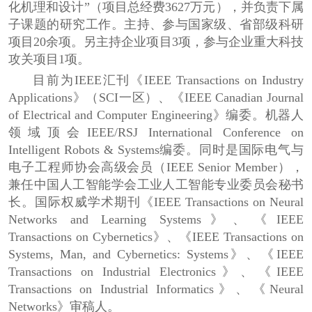
化机理和设计
”
（项目总经费
3627
万元），并负责下属
子课题的研究工作。主持、参与国家级、省部级科研
项目
20
余
项。另主持企业项目
3
项，参与企业重大科技
攻关项目
1
项。
目前为
IEEE
汇刊《
IEEE Transactions on Industry
Applications
》（
SCI
一区）、《
IEEE Canadian Journal
of Electrical and Computer Engineering
》编委。机器人
领域顶会
IEEE/RSJ International Conference on
Intelligent Robots & Systems
编委。同时是国际电气与
电子工程师协会
高级会员（
IEEE Senior Member
），
兼任
中国人工智能学会工业人工智能专业委员会秘书
长。国际权威学术期刊
《
IEEE Transactions on Neural
Networks and Learning Systems
》、《
IEEE
Transactions on Cybernetics
》、《
IEEE Transactions on
Systems, Man, and Cybernetics: Systems
》、《
IEEE
Transactions on Industrial Electronics
》、《
IEEE
Transactions on Industrial Informatics
》、《
Neural
Networks
》
审稿人。