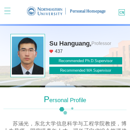
Su Hanguang,
Professor
437
Recommended Ph.D.Supervisor
Recommended MA Supervisor
P
Ersonal Profile
苏涵光，东北大学信息科学与工程学院教授，博