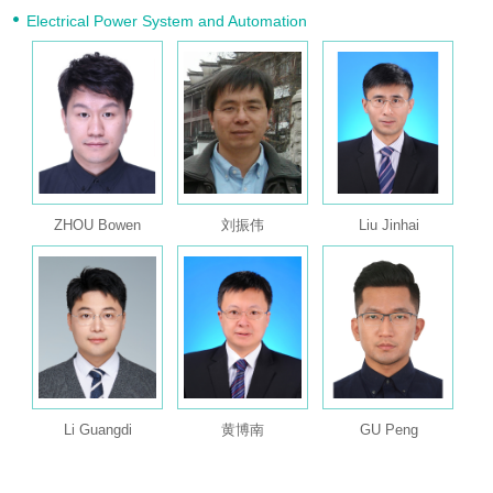
Electrical Power System and Automation
ZHOU Bowen
刘振伟
Liu Jinhai
Li Guangdi
黄博南
GU Peng