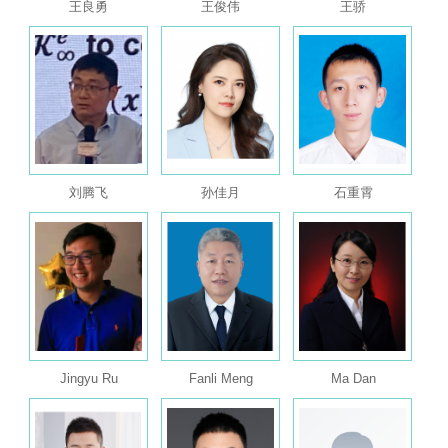
王良勇
王俊伟
王骄
刘腾飞
孙佳月
石重霄
Jingyu Ru
Fanli Meng
Ma Dan