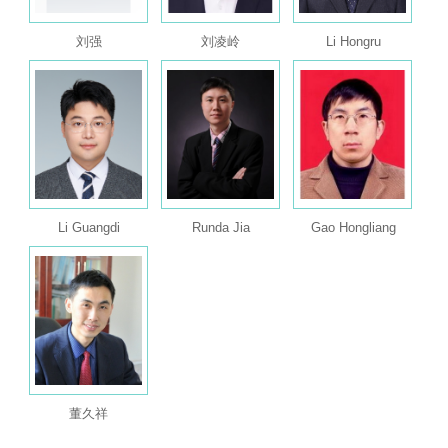
刘强
刘凌岭
Li Hongru
Li Guangdi
Runda Jia
Gao Hongliang
董久祥