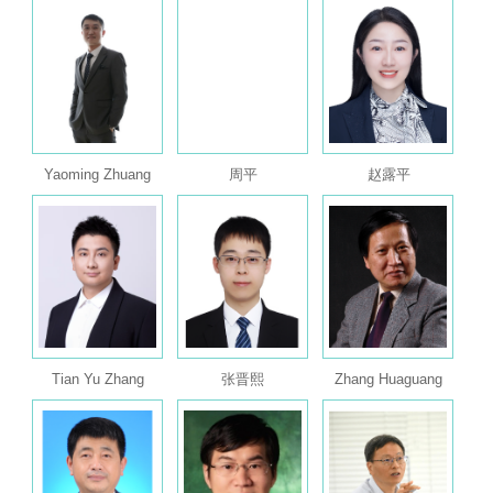
Yaoming Zhuang
周平
赵露平
Tian Yu Zhang
张晋熙
Zhang Huaguang