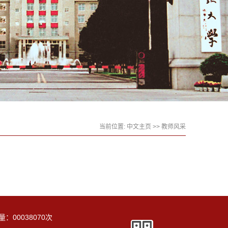
当前位置:
中文主页
>>
教师风采
量：
00038070
次