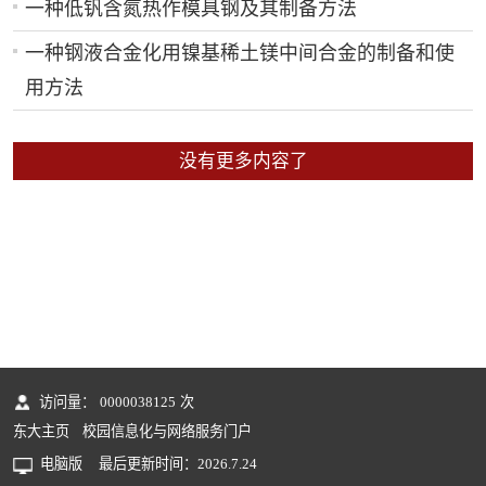
一种低钒含氮热作模具钢及其制备方法
一种钢液合金化用镍基稀土镁中间合金的制备和使
用方法
没有更多内容了
访问量：
0000038125
次
东大主页
校园信息化与网络服务门户
电脑版
最后更新时间：
2026
.
7
.
24