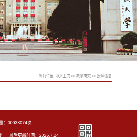
当前位置:
中文主页
>>
教学研究
>>
授课信息
量：
00038074
次
版
最后更新时间：
2026
.
7
.
24