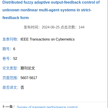
Distributed fuzzy adaptive output-feedback control of
unknown nonlinear multi-agent systems in strict-
feedback form
发布时间：2024-06-25 点击次数：
144
发表刊物：
IEEE Transactions on Cybernetics
期号：
6
卷号：
52
论文类型：
期刊论文
页面范围：
5607-5617
是否译文：
否
上一条：
Survey of transient performance control