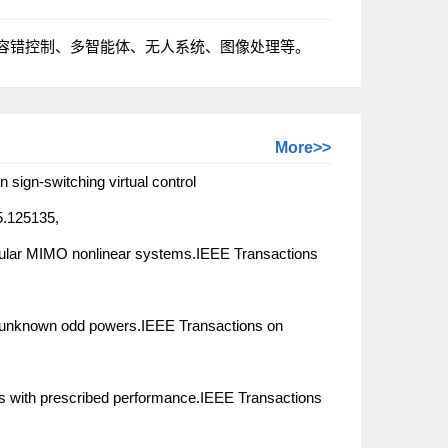
容错控制、多智能体、无人系统、图像处理等。
More>>
 sign-switching virtual control
5.125135,
ngular MIMO nonlinear systems.IEEE Transactions
th unknown odd powers.IEEE Transactions on
els with prescribed performance.IEEE Transactions