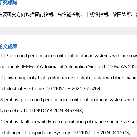
研究领域
主要研究方向包括智能控制、高性能控制、
非线性控制、
故障诊断、
论文成果
 1 ]Prescribed performance control of nonlinear systems with unknown
oefficients.IEEE/CAA Journal of Automatica Sinica.10.1109/JAS.202
 2 ]Low-complexity high-performance control of unknown block-tria
n Industrial Electronics.10.1109/TIE.2024.3515269,
 3 ]Robust prescribed performance control of nonlinear systems wi
ybernetics.10.1109/TCYB.2024.3453948,
 4 ]Robust fault-tolerant dynamic positioning of marine surface vess
n Intelligent Transportation Systems.10.1109/TITS.2024.3447673,