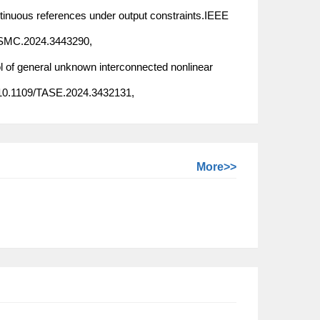
ntinuous references under output constraints.IEEE
TSMC.2024.3443290,
ol of general unknown interconnected nonlinear
.10.1109/TASE.2024.3432131,
More>>