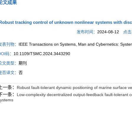
论文成果
Robust tracking control of unknown nonlinear systems with disc
发布时间：
2024-08-12
点击
发表刊物：
IEEE Transactions on Systems, Man and Cybernetics: Syste
DOI码：
10.1109/TSMC.2024.3443290
论文类型：
期刊
是否译文：
否
上一条：
Robust fault-tolerant dynamic positioning of marine surface v
下一条：
Low-complexity decentralized output-feedback fault-tolerant 
systems