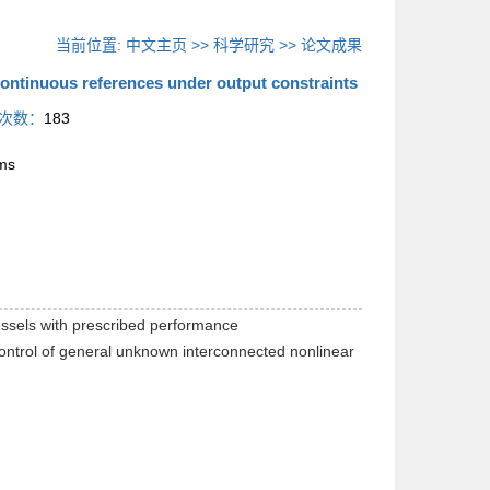
当前位置:
中文主页
>>
科学研究
>>
论文成果
ontinuous references under output constraints
次数：
183
ms
essels with prescribed performance
control of general unknown interconnected nonlinear