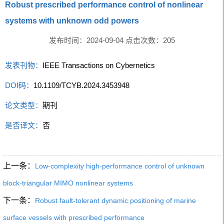
Robust prescribed performance control of nonlinear
systems with unknown odd powers
发布时间：2024-09-04 点击次数：
205
发表刊物：
IEEE Transactions on Cybernetics
DOI码：
10.1109/TCYB.2024.3453948
论文类型：
期刊
是否译文：
否
上一条：
Low-complexity high-performance control of unknown
block-triangular MIMO nonlinear systems
下一条：
Robust fault-tolerant dynamic positioning of marine
surface vessels with prescribed performance