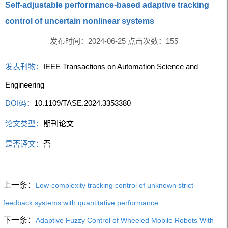
Self-adjustable performance-based adaptive tracking
control of uncertain nonlinear systems
发布时间：2024-06-25 点击次数：
155
发表刊物：
IEEE Transactions on Automation Science and
Engineering
DOI码：
10.1109/TASE.2024.3353380
论文类型：
期刊论文
是否译文：
否
上一条：
Low-complexity tracking control of unknown strict-
feedback systems with quantitative performance
下一条：
Adaptive Fuzzy Control of Wheeled Mobile Robots With