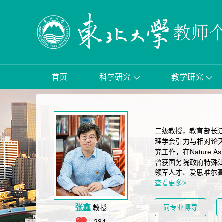
首页
科学研究
教学研究
二级教授，教育部长
理学会引力与相对论
究工作，在Nature As
曾获国务院政府特殊津
领军人才、爱思唯尔高
查看更多>
张鑫
同专业博导
教授
284