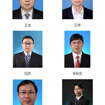
王龙
王坤
田昂
宋秋实