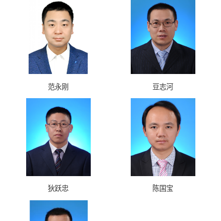
范永刚
豆志河
狄跃忠
陈国宝