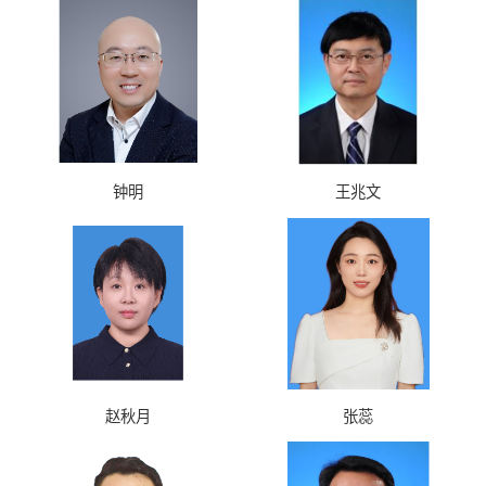
钟明
王兆文
赵秋月
张蕊