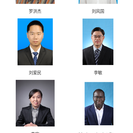
罗洪杰
刘风国
刘爱民
李敏