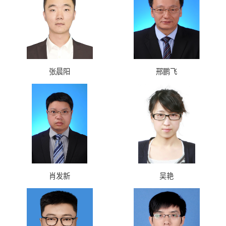
张晨阳
邢鹏飞
肖发新
吴艳