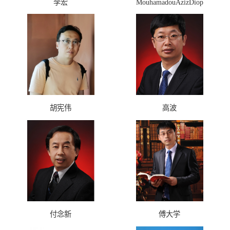
李宏
MouhamadouAzizDiop
胡宪伟
高波
付念新
傅大学