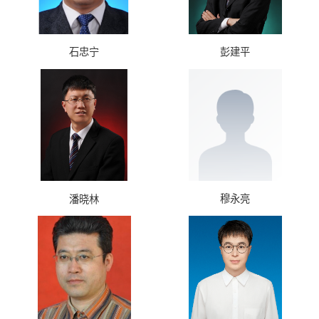
石忠宁
彭建平
穆永亮
潘晓林