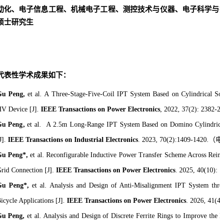
动化、
电子信息工程
、机械电子工程、测控技术与仪器、电子科学与
硕士研究生
代表性学术成果如下：
Gu Peng
,
et al.
A Three-Stage-Five-Coil IPT System Based on Cylindrical So
V Device [J].
IEEE Transactions on Power Electronics
, 2022, 37(2):
Gu Peng
,
et al.
A 2.5m Long-Range IPT System Based on Domino Cylindrical
J].
IEEE Transactions on Industrial Electronics
. 2023, 70(2):1409-1420
.
（
Gu Peng*
,
et al.
Reconfigurable Inductive Power Transfer Scheme Across Reinf
rid Connection
[J].
IEEE Transactions on Power Electronics
. 2025, 40(10):
Gu Peng*
,
et al. Analysis and Design of Anti-Misalignment IPT System thro
icycle Applications [J].
IEEE Transactions on Power Electronics
.
2026, 41(
G
u Peng
,
et al.
Analysis and Design of Discrete Ferrite Rings to Improve the