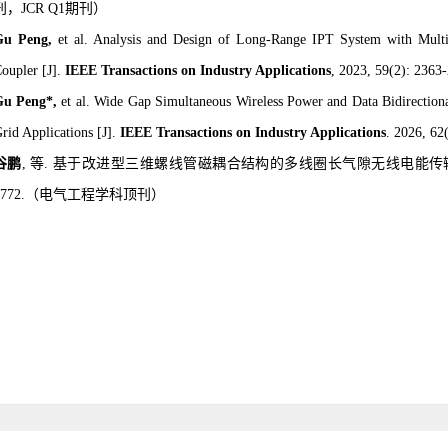
刊，
JCR Q1期刊
）
Gu
Peng
,
et al.
Analysis and Design of Long-Range IPT System with Multi-
oupler
[J].
IEEE Transactions on Industry Applications
, 202
3
,
5
9(
2
):
2363-
Gu Peng
*,
et al.
Wide Gap Simultaneous Wireless Power and Data Bidirectiona
rid Applications
[J].
IEEE Transactions on Industry Applications
. 2026, 62
谷鹏
,
等
.
基于改进型三维螺线管磁耦合结构的多线圈长气隙无线电能传
772.
（电气工程学科顶刊）