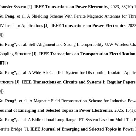
ransfer System [J].
IEEE Transactions on Power Electronics
, 2023, 38(10):
Gu Peng
,
et al.
A Shielding Scheme With Ferrite Magnetic Antennas for Thr
V Insulator Applications
[J].
IEEE Transactions on Power Electronics
. 202
刊
）
Gu Peng
*
,
et al.
Self-Alignment and Strong Interoperability UAV Wireless Ch
oupling Structure
[J].
IEEE Transactions on Transportation Electrification
期刊
）
Gu Peng*
,
et al.
A Wide
Air Gap IPT System for Distribution Insulator Appli
tructure [J].
IEEE Transactions on Circuits and Systems I: Regular Papers
刊
）
Gu Peng*
,
et al.
A Magnetic Field Reconstruction Scheme for Inductive
Pow
ournal of Emerging and Selected Topics in Power Electronics
. 2025, 13(1)
Gu Peng
*
,
et al.
A Bidirectional Long Range IPT System based on Multi-Tap Pa
errite Bridge
[J].
IEEE Journal of Emerging and Selected Topics in Power 