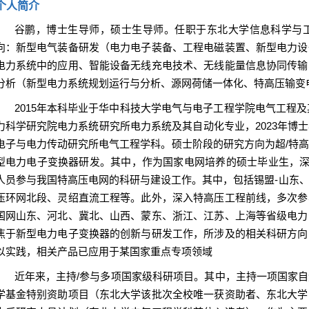
个人简介
谷鹏，博士生导师，硕士生导师。任职于东北大学信息科学与
向：新型电气装备研发（电力电子装备、工程电磁装置、新型电力设
电力系统中的应用、智能设备无线充电技术、无线能量信息协同传输
分析（新型电力系统规划运行与分析、源网荷储一体化、特高压输变
2015年本科毕业于华中科技大学电气与电子工程学院电气工程及
力科学研究院电力系统研究所电力系统及其自动化专业，2023年博
电子与电力传动研究所电气工程学科。
硕士阶段的研究方向为超/特
型电力电子变换器研发。
其中，作为国家电网培养的硕士毕业生，深
人员参与我国特高压电网的科研与建设工作。其中，包括锡盟-山东、
压环网北段、灵绍直流工程等。此外，深入特高压工程前线，多次参
国网山东、河北、冀北、山西、蒙东、浙江、江苏、上海等省级电力
焦于新型电力电子变换器的创新与研发工作，所涉及的相关科研方向
以实践，相关产品已应用于某国家重点专项领域
近年来，主持/参与多项国家级科研项目。其中，主持一项国家
学基金特别资助项目（东北大学该批次全校唯一获资助者、东北大学