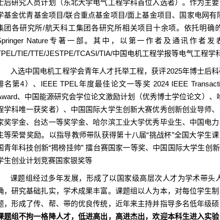
士后研究人员计划（东北大学电气工程学科首位入选者）。作为主要
学基金优青基金项目/联合重点基金项目/面上基金项目、国家电网有
集团各研究所/航天科工集团各研究所相关项目十余项。依托明确的的
Springer Nature专著一部。其中，以第一作者及通讯作者发表多篇
TPEL/TIE/TTE/JESTPE/TCASI/TIA/中国电机工程学报等电气工
入选中国电机工程学会青年人才托举工程，获评2025年博士后
排名第4）、IEEE TPEL年度最佳论文一等奖 2024 IEEE Transactions on Po
Award、中国能源研究会学位论文激励计划（优秀博士学位论文）
程学科唯一获奖者）、中国国际大学生创新大赛优秀创新创业导师、
家奖学金、台达一等奖学金、哈尔滨工业大学优秀毕业生、中国电力
生等荣誉奖励。以指导教师带队获得第十八届“挑战杯”全国大学生课外
国青年科技创新“揭榜挂帅” 擂台赛国家一等奖、中国国际大学生创新
学生创业计划竞赛国家银奖等
课题组经过多年发展，形成了以国家级高层次人才为学术带头
确，研究基础扎实，学术成果丰富。课题组以人为本，对每位学生制
题，形成了传、帮、带的优良传统，近年来主持并指导多名低年级硕
课题组不拘一格降人才，低进高出，高进杰出，欢迎本科生进入实验