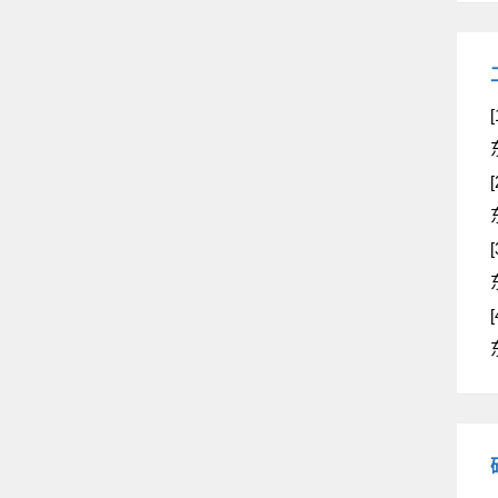
[
[
[
[