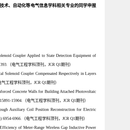
技术、自动化等电气信息学科相关专业的同学申报
lenoid Coupler Applied to State Detection Equipment of
 2382-2393.（电气工程学科顶刊，
JCR Q1期刊
）
 Solenoid Coupler Compensated Respectively in Layers
电气工程学科顶刊，
JCR Q1期刊
）
orced Concrete Walls for Building Attached Photovoltaic
 15891-15904.
（电气工程学科顶刊，
JCR Q1期刊
）
ugh Auxiliary Coil Position Reconstruction for Electric
4):6954-6966
.（电气工程学科顶刊，JCR Q1期刊）
 Efficiency of Meter-Range Wireless Gap Inductive Power