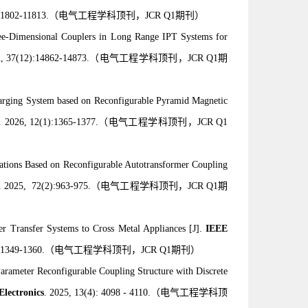
11802-11813.
（电气工程学科顶刊，
JCR Q1期刊
）
ee-Dimensional Couplers in Long Range IPT Systems for
2, 37(12):14862-14873
.
（电气工程学科顶刊，
JCR Q1期
arging System based on Reconfigurable Pyramid Magnetic
.
2026, 12(1):1365-1377
.
（电气工程学科顶刊，
JCR Q1
cations Based on Reconfigurable Autotransformer Coupling
. 2025, 72(2):963-975.
（电气工程学科顶刊，
JCR Q1期
er
Transfer Systems to Cross Metal Appliances [J].
IEEE
:1349-1360.
（电气工程学科顶刊，
JCR Q1期刊
）
rameter Reconfigurable Coupling Structure with Discrete
Electronics
. 2025, 13(4): 4098 - 4110.
（电气工程学科顶