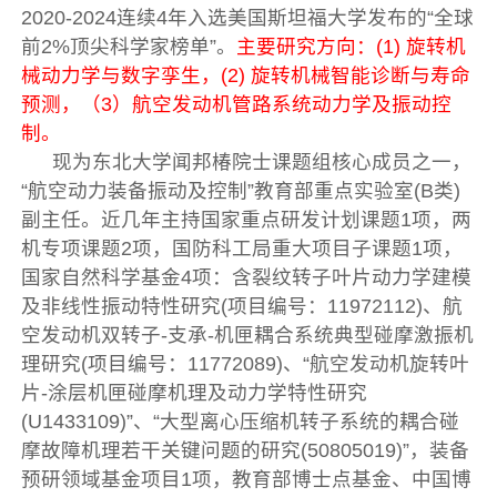
2020-2024连续4年入选美国斯坦福大学发布的“全球
前2%顶尖科学家榜单”。
主要研究方向：(1) 旋转机
械动力学与数字孪生，(2) 旋转机械智能诊断与寿命
预测，（3）航空发动机管路系统动力学及振动控
制。
现为东北大学闻邦椿院士课题组核心成员之一，
“航空动力装备振动及控制”教育部重点实验室(B类)
副主任。近几年主持国家重点研发计划课题1项，两
机专项课题2项，国防科工局重大项目子课题1项，
国家自然科学基金4项：含裂纹转子叶片动力学建模
及非线性振动特性研究(项目编号：11972112)、航
空发动机双转子-支承-机匣耦合系统典型碰摩激振机
理研究(项目编号：11772089)、“航空发动机旋转叶
片-涂层机匣碰摩机理及动力学特性研究
(U1433109)”、“大型离心压缩机转子系统的耦合碰
摩故障机理若干关键问题的研究(50805019)”，装备
预研领域基金项目1项，教育部博士点基金、中国博