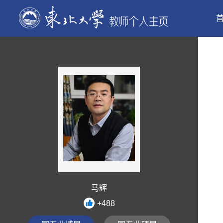
马辉
+
488