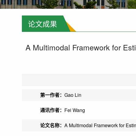
论文成果
A Multimodal Framework for Est
第一作者：
Gao Lin
通讯作者：
Fei Wang
论文名称：
A Multimodal Framework for Est