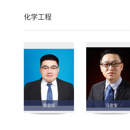
化学工程
吴俊标
冯忠宝