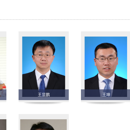
王显鹏
王坤