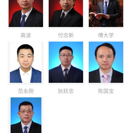
高波
付念新
傅大学
范永刚
狄跃忠
陈国宝