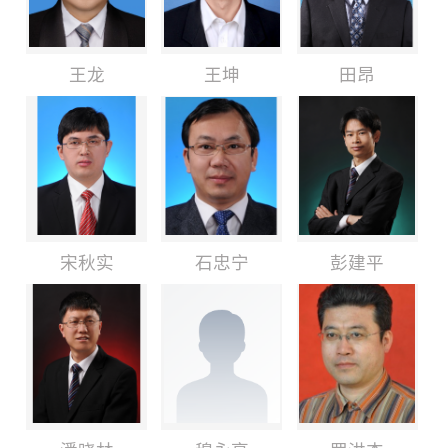
王龙
王坤
田昂
宋秋实
石忠宁
彭建平