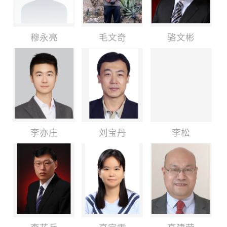
穆永亮
毛文奇
骆文彬
李亦庄
刘宝丹
李松