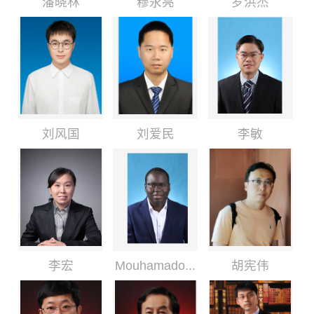
潘晓林
穆永亮
罗洪杰
刘风国
刘爱民
李敏
李宏
Mouhamado...
胡宪伟