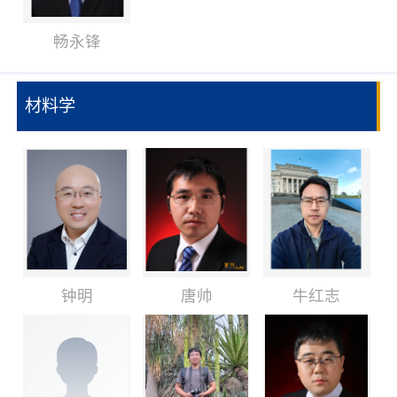
畅永锋
材料学
钟明
唐帅
牛红志