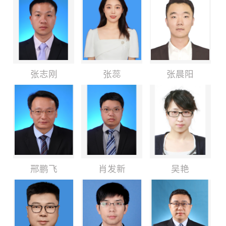
张志刚
张蕊
张晨阳
邢鹏飞
肖发新
吴艳