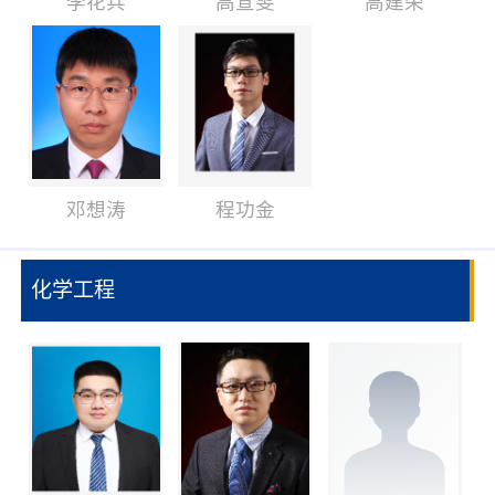
李花兵
高宣雯
高建荣
邓想涛
程功金
化学工程