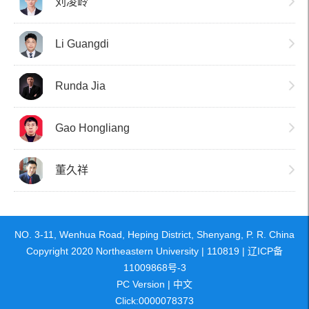
刘凌岭
Li Guangdi
Runda Jia
Gao Hongliang
董久祥
NO. 3-11, Wenhua Road, Heping District, Shenyang, P. R. China
Copyright 2020 Northeastern University | 110819 | 辽ICP备
11009868号-3
PC Version
|
中文
Click:
0000078373