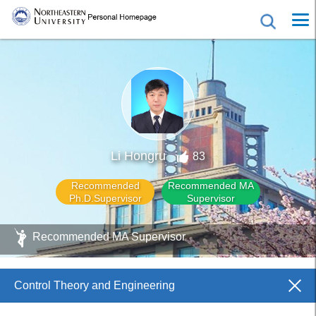
Li Hongru
83
Recommended
Recommended MA
Ph.D.Supervisor
Supervisor
Recommended MA Supervisor
Control Theory and Engineering