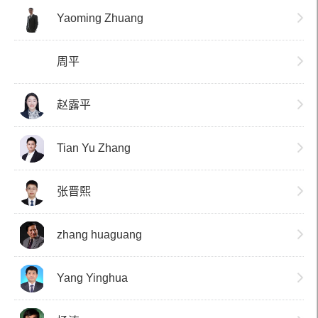
Yaoming Zhuang
周平
赵露平
Tian Yu Zhang
张晋熙
zhang huaguang
Yang Yinghua