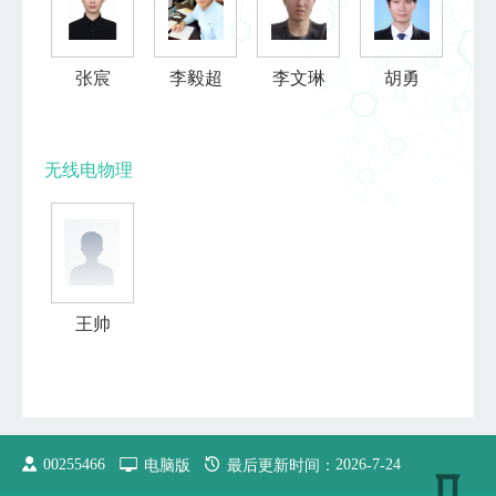
张宸
李毅超
李文琳
胡勇
无线电物理
王帅
00255466
电脑版
最后更新时间：
2026
-
7
-
24