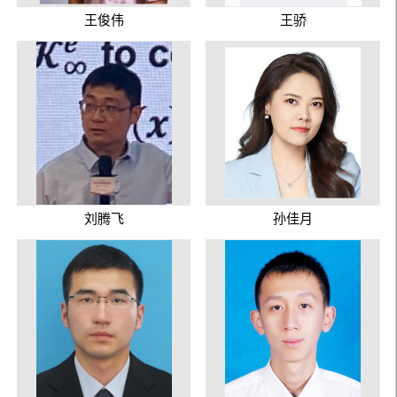
王俊伟
王骄
刘腾飞
孙佳月