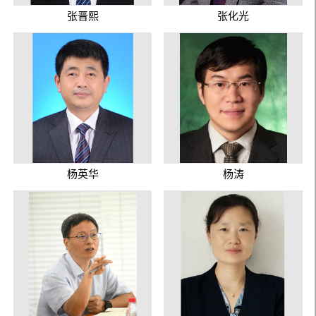
张晋熙
张化光
杨英华
杨涛