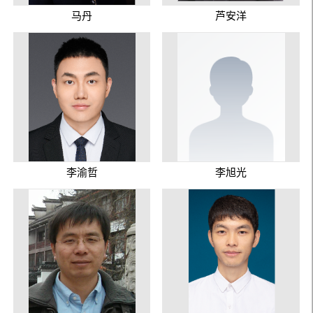
马丹
芦安洋
李渝哲
李旭光