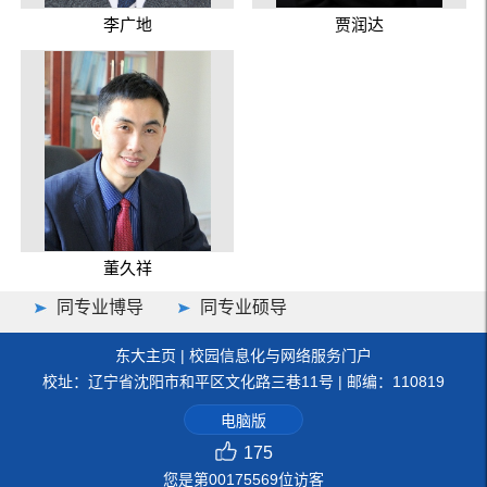
李广地
贾润达
董久祥
同专业博导
同专业硕导
东大主页
|
校园信息化与网络服务门户
校址：辽宁省沈阳市和平区文化路三巷11号 | 邮编：110819
电脑版
175
您是第
00175569
位访客