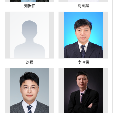
刘振伟
刘圆超
刘强
李鸿儒