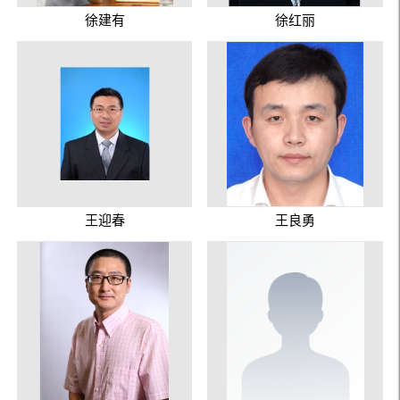
徐建有
徐红丽
王迎春
王良勇