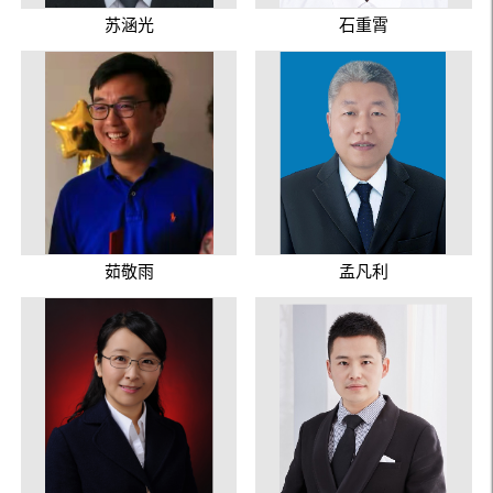
苏涵光
石重霄
茹敬雨
孟凡利