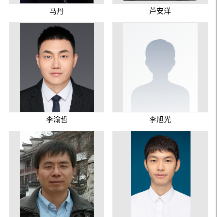
马丹
芦安洋
李渝哲
李旭光