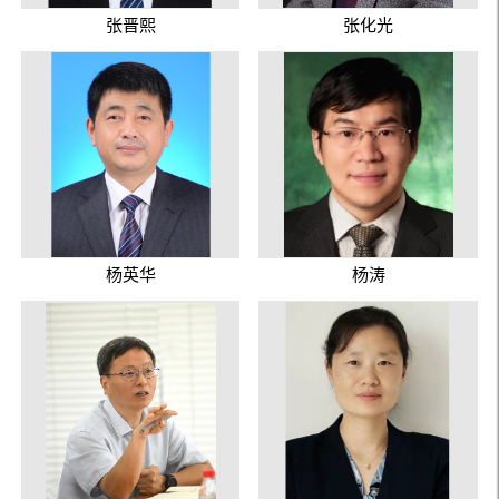
张晋熙
张化光
杨英华
杨涛