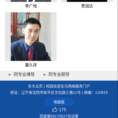
李广地
贾润达
董久祥
同专业博导
同专业硕导
东大主页
|
校园信息化与网络服务门户
校址：辽宁省沈阳市和平区文化路三巷11号 | 邮编：110819
电脑版
175
您是第
00175527
位访客