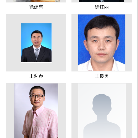
徐建有
徐红丽
王迎春
王良勇