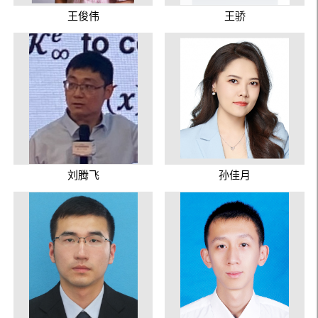
王俊伟
王骄
刘腾飞
孙佳月