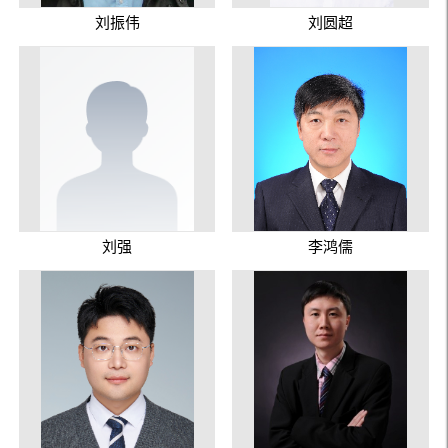
刘振伟
刘圆超
刘强
李鸿儒