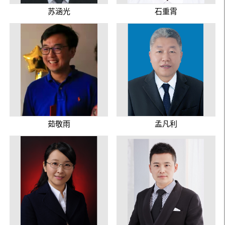
苏涵光
石重霄
茹敬雨
孟凡利