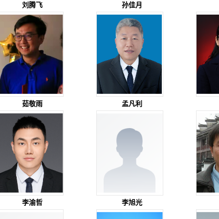
刘腾飞
孙佳月
茹敬雨
孟凡利
李渝哲
李旭光