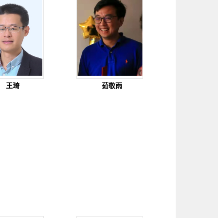
王琦
茹敬雨