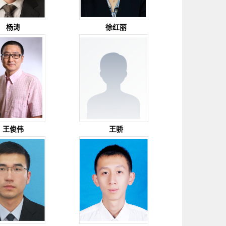
杨涛
徐红丽
王俊伟
王骄