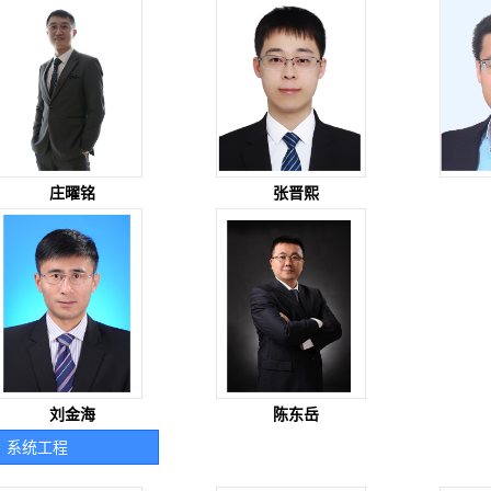
庄曜铭
张晋熙
刘金海
陈东岳
系统工程