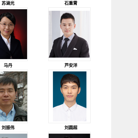
苏涵光
石重霄
马丹
芦安洋
刘振伟
刘圆超