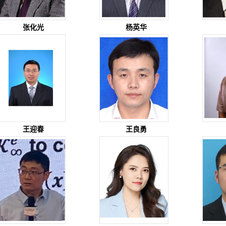
张化光
杨英华
王迎春
王良勇