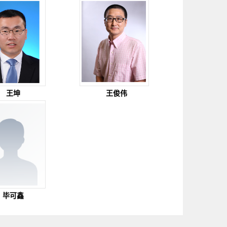
王坤
王俊伟
毕可鑫