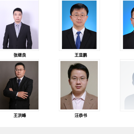
张继良
王显鹏
王洪峰
汪恭书