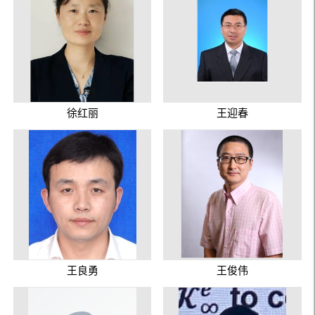
徐红丽
王迎春
王良勇
王俊伟