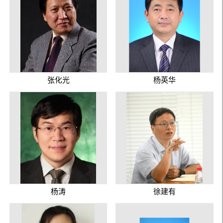
张化光
杨英华
杨涛
徐建有