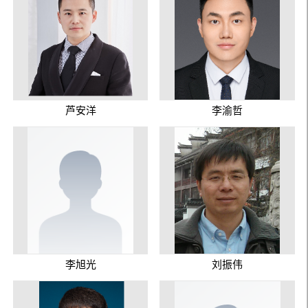
芦安洋
李渝哲
李旭光
刘振伟