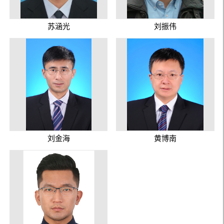
苏涵光
刘振伟
刘金海
黄博南