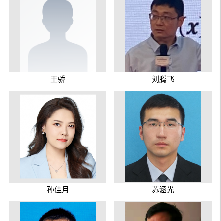
王骄
刘腾飞
孙佳月
苏涵光