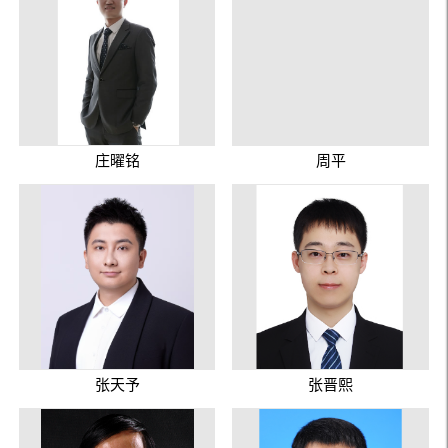
庄曜铭
周平
张天予
张晋熙