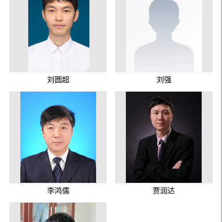
刘圆超
刘强
李鸿儒
贾润达