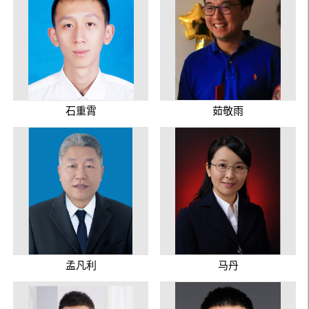
石重霄
茹敬雨
孟凡利
马丹