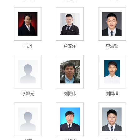
马丹
芦安洋
李渝哲
李旭光
刘振伟
刘圆超