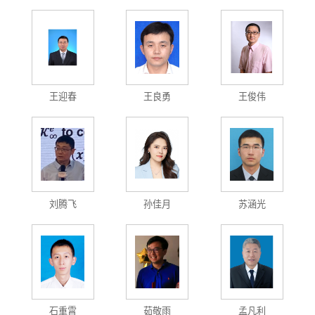
王迎春
王良勇
王俊伟
刘腾飞
孙佳月
苏涵光
石重霄
茹敬雨
孟凡利