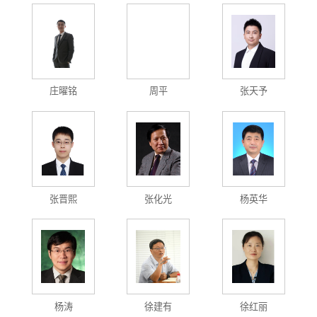
庄曜铭
周平
张天予
张晋熙
张化光
杨英华
杨涛
徐建有
徐红丽