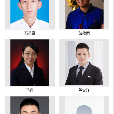
石重霄
茹敬雨
马丹
芦安洋