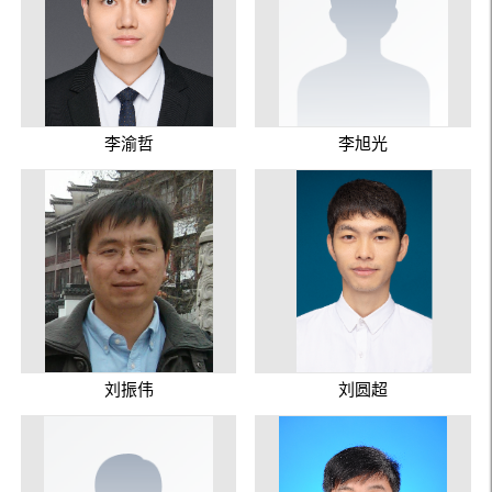
李渝哲
李旭光
刘振伟
刘圆超