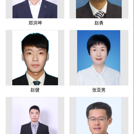
郑洪坤
赵勇
赵健
张亚男