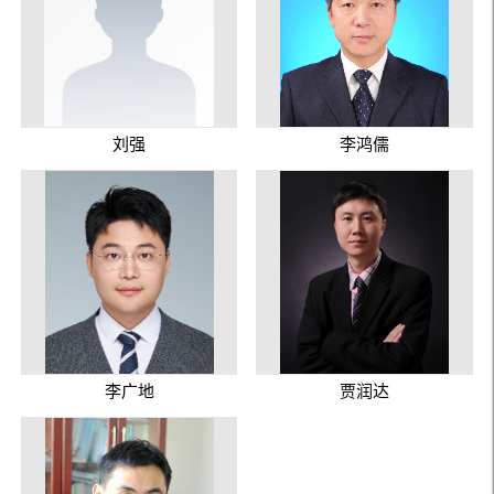
刘强
李鸿儒
李广地
贾润达