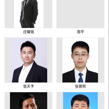
庄曜铭
周平
张天予
张晋熙