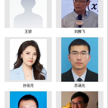
王骄
刘腾飞
孙佳月
苏涵光