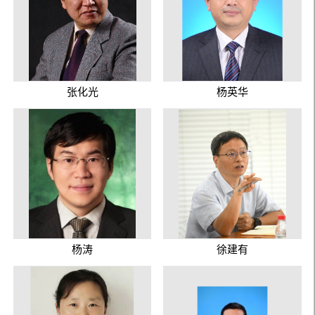
张化光
杨英华
杨涛
徐建有