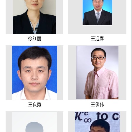
徐红丽
王迎春
王良勇
王俊伟