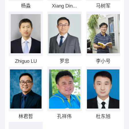
杨淼
Xiang Din...
马树军
Zhiguo LU
罗忠
李小号
林君哲
孔祥伟
杜东旭