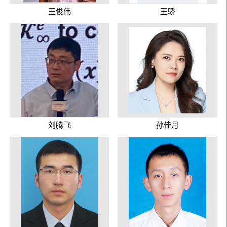
王俊伟
王骄
刘腾飞
孙佳月