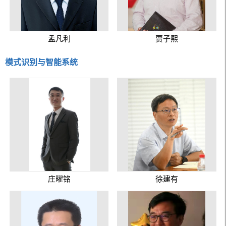
孟凡利
贾子熙
模式识别与智能系统
庄曜铭
徐建有