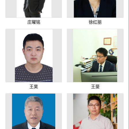
庄曜铭
徐红丽
王昊
王斐