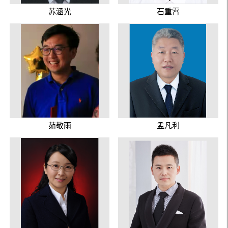
苏涵光
石重霄
茹敬雨
孟凡利