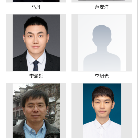
马丹
芦安洋
李渝哲
李旭光