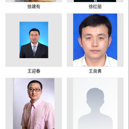
徐建有
徐红丽
王迎春
王良勇