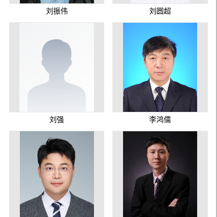
刘振伟
刘圆超
刘强
李鸿儒