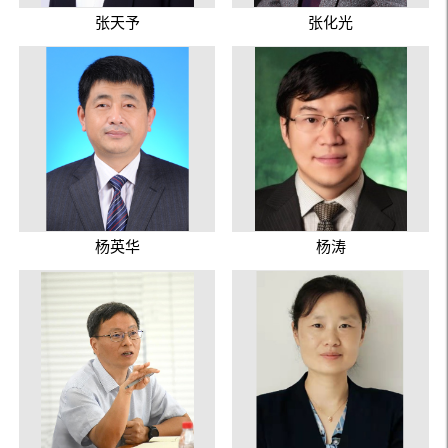
张天予
张化光
杨英华
杨涛