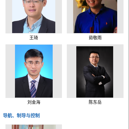
王琦
茹敬雨
刘金海
陈东岳
导航、制导与控制